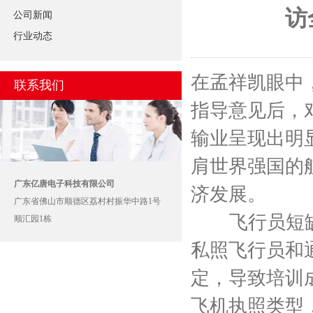
访
公司新闻
行业动态
在孟祥凯眼中
联系我们
指导意见后，
输业呈现出明
肩世界强国的
广东亿唐电子科技有限公司
济发展。
广东省佛山市顺德区荔村村振华中路1号
飞行员短缺是
顺汇园1栋
私照飞行员和
定，导致培训
飞机执照类型